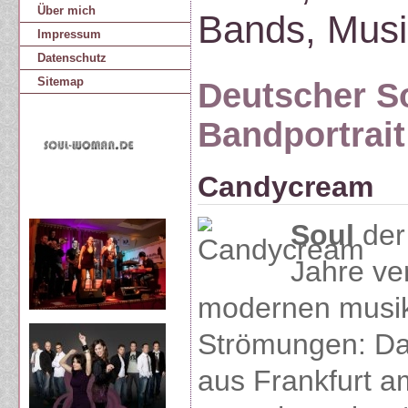
Über mich
Bands, Musi
Impressum
Datenschutz
Sitemap
Deutscher S
Bandportrait
Candycream
Soul
der
Jahre ve
modernen musik
Strömungen: Da
aus Frankfurt a