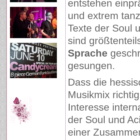
entstehen einp
und extrem tan
Texte der Soul
sind größtenteil
Sprache
geschr
gesungen.
Dass die hessis
Musikmix richtig
Interesse inter
der Soul und Ac
einer Zusammena